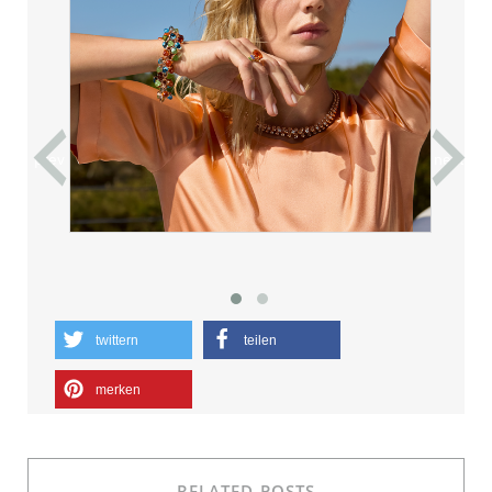
prev
next
twittern
teilen
merken
RELATED POSTS