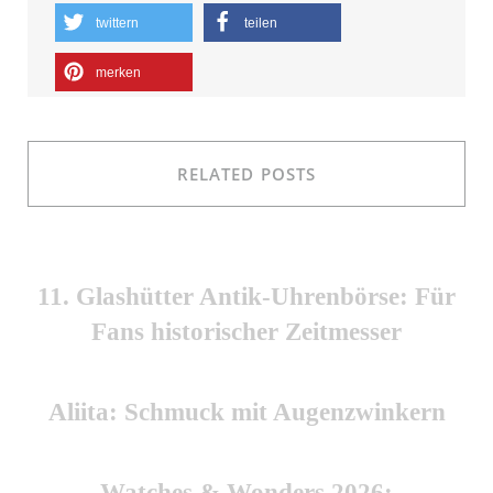
twittern
teilen
merken
RELATED POSTS
11. Glashütter Antik-Uhrenbörse: Für
Fans historischer Zeitmesser
Aliita: Schmuck mit Augenzwinkern
Watches & Wonders 2026: