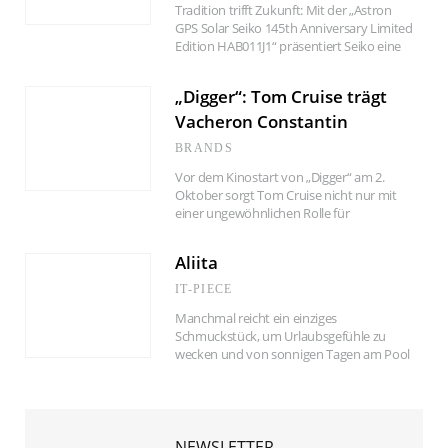
Tradition trifft Zukunft: Mit der „Astron
GPS Solar Seiko 145th Anniversary Limited
Edition HAB011J1“ präsentiert Seiko eine
Sonderedition, die japanisches Kulturerbe
mit modernster Uhrentechnologie
„Digger“: Tom Cruise trägt
verbindet. Das Jubiläumsmodell mit
violettfarbenem Zifferblatt ist ab Oktober
Vacheron Constantin
erhältlich.
BRANDS
Vor dem Kinostart von „Digger“ am 2.
Oktober sorgt Tom Cruise nicht nur mit
einer ungewöhnlichen Rolle für
Gesprächsstoff, sondern auch mit einem
stilvollen Detail am Handgelenk: Im neuen
Aliita
Film von Oscar-Regisseur Alejandro G.
Iñárritu trägt der Hollywoodstar eine edle
IT-PIECE
Uhr von Vacheron Constantin.
Manchmal reicht ein einziges
Schmuckstück, um Urlaubsgefühle zu
wecken und von sonnigen Tagen am Pool
und Eis am Stiel zu träumen. Die
„Flotadora Pink“-Kette des Mailänder
Schmucklabels Aliita ist so ein kleines
Stück Sommerglück.
NEWSLETTER