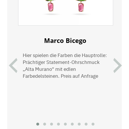
Marco Bicego
Hier spielen die Farben die Hauptrolle:
E
Prächtiger Statement-Ohrschmuck
R
prev
next
„Alta Murano“ mit edlen
R
Farbedelsteinen. Preis auf Anfrage
R
D
c