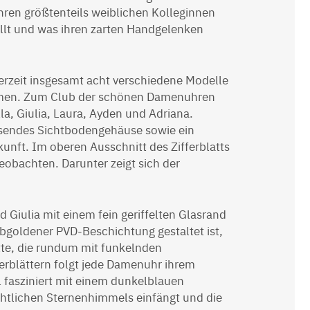
hren größtenteils weiblichen Kolleginnen
llt und was ihren zarten Handgelenken
rzeit insgesamt acht verschiedene Modelle
Namen. Zum Club der schönen Damenuhren
la, Giulia, Laura, Ayden und Adriana.
ssendes Sichtbodengehäuse sowie ein
unft. Im oberen Ausschnitt des Zifferblatts
eobachten. Darunter zeigt sich der
 Giulia mit einem fein geriffelten Glasrand
lbgoldener PVD-Beschichtung gestaltet ist,
te, die rundum mit funkelnden
ferblättern folgt jede Damenuhr ihrem
 fasziniert mit einem dunkelblauen
ächtlichen Sternenhimmels einfängt und die