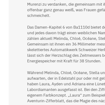
Murenzi zu verdanken, die gemeinsam mit i
offenbar ganz genau weiß, was Frauen gefä
schmeichelt.
Das Damen-Kapitel 6 von Ba1110d bietet de
und jedes davon trägt einen weiblichen 
zählen aktuell Melinda, Chloé, Océane, Stel
Gemeinsam ist ihnen ein 36 Millimeter me
skelettiertes Automatikwerk Schweizer Herk
lässt sich der Herzschlag des Zeitmessers b
Energiespeicher mit Kraft für 38 Stunden.
Während Melinda, Chloé, Océane, Stella und
aufwarten, der in Edelstahl pur oder mit ge
haben Laura, Ayden und Adriana eine Lünet
Labordiamanten ausgefasst ist. Bei den Zif
eigenem Farbkonzept. „Laura“ zum Beispiel
Aventurin-Zifferblatt, das die Magie des n