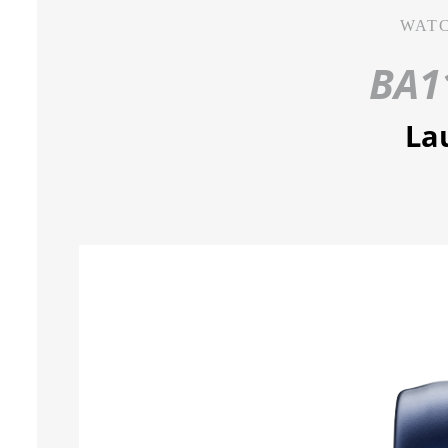
WAT
BA1
La