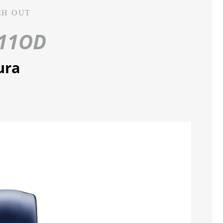
CH OUT
11OD
ura