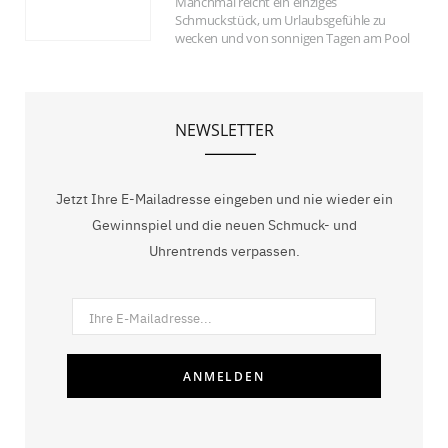
Manchmal reicht ein einziges
Schmuckstück, um Urlaubsgefühle zu
wecken und von sonnigen Tagen am Pool
und Eis am Stiel zu träumen. Die
„Flotadora Pink“-Kette des Mailänder
Schmucklabels Aliita ist so ein kleines
Stück Sommerglück.
NEWSLETTER
Jetzt Ihre E-Mailadresse eingeben und nie wieder ein
Gewinnspiel und die neuen Schmuck- und
Uhrentrends verpassen.