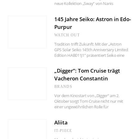
neue Kollektion „Sway“ von Nanis
verbindet italienische Goldschmiedekunst
mit einer modernen, sinnlichen
145 Jahre Seiko: Astron in Edo-
Leichtigkeit. Das ist Schmuck, der mit jeder
Bewegung zum Leben erwacht.
Purpur
WATCH OUT
Tradition trifft Zukunft: Mit der „Astron
GPS Solar Seiko 145th Anniversary Limited
Edition HAB011J1“ präsentiert Seiko eine
Sonderedition, die japanisches Kulturerbe
mit modernster Uhrentechnologie
„Digger“: Tom Cruise trägt
verbindet. Das Jubiläumsmodell mit
violettfarbenem Zifferblatt ist ab Oktober
Vacheron Constantin
erhältlich.
BRANDS
Vor dem Kinostart von „Digger“ am 2.
Oktober sorgt Tom Cruise nicht nur mit
einer ungewöhnlichen Rolle für
Gesprächsstoff, sondern auch mit einem
stilvollen Detail am Handgelenk: Im neuen
Aliita
Film von Oscar-Regisseur Alejandro G.
Iñárritu trägt der Hollywoodstar eine edle
IT-PIECE
Uhr von Vacheron Constantin.