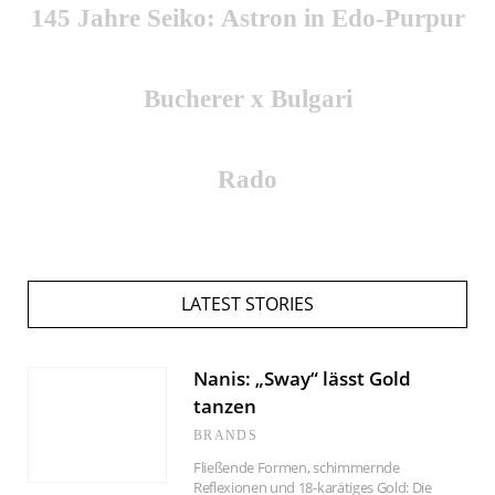
145 Jahre Seiko: Astron in Edo-Purpur
Bucherer x Bulgari
Rado
LATEST STORIES
Nanis: „Sway“ lässt Gold
tanzen
BRANDS
Fließende Formen, schimmernde
Reflexionen und 18-karätiges Gold: Die