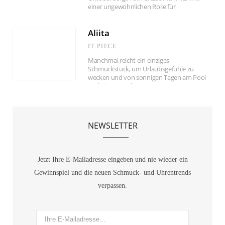
einer ungewöhnlichen Rolle für
Gesprächsstoff, sondern auch mit einem
stilvollen Detail am Handgelenk: Im neuen
Aliita
Film von Oscar-Regisseur Alejandro G.
Iñárritu trägt der Hollywoodstar eine edle
IT-PIECE
Uhr von Vacheron Constantin.
Manchmal reicht ein einziges
Schmuckstück, um Urlaubsgefühle zu
wecken und von sonnigen Tagen am Pool
und Eis am Stiel zu träumen. Die
„Flotadora Pink“-Kette des Mailänder
Schmucklabels Aliita ist so ein kleines
Stück Sommerglück.
NEWSLETTER
Jetzt Ihre E-Mailadresse eingeben und nie wieder ein
Gewinnspiel und die neuen Schmuck- und Uhrentrends
verpassen.